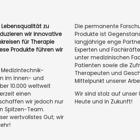
e Lebensqualität zu
Die permanente Forschu
duzieren wir innovative
Produkte ist Gegenstan
kreisen für Therapie
langjährige enge Partn
ese Produkte führen wir
Experten und Fachkräft
unter medizinischen Fac
Patienten sowie die Zuf
s Medizintechnik-
Therapeuten und Geschä
rn im Innen- und
Mittelpunkt unserer Arbei
er 10.000 weltweit
rzeit einen
Wir sind stolz auf unse
schaffen wir jedoch nur
Heute und in Zukunft!
en Spitzen-Team.
er wertvollstes Gut; wir
ehr!