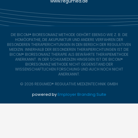
www.regumed.de
DIE BICOM® BIORESONANZ METHODE GEHÖRT EBENSO WIE Z. B. DIE
HOMÖOPATHIE, DIE AKUPUNKTUR UND ANDERE VERFAHREN DER
BESONDEREN THERAPIERICHTUNGEN IN DEN BEREICH DER REGULATIVEN
MEDIZIN. INNERHALB DER BESONDEREN THERAPIERICHTUNGEN IST DIE
BICOM® BIORESONANZ THERAPIE ALS BEWÄHRTE THERAPIEMETHODE
ANERKANNT. IN DER SCHULMEDIZIN HINGEGEN IST DIE BICOM®
BIORESONANZ METHODE NICHT GEGENSTAND DER
WISSENSCHAFTLICHEN FORSCHUNG UND AUCH NOCH NICHT
ANERKANNT.
© 2026 REGUMED® REGULATIVE MEDIZINTECHNIK GMBH
powered by
Employer Branding Suite