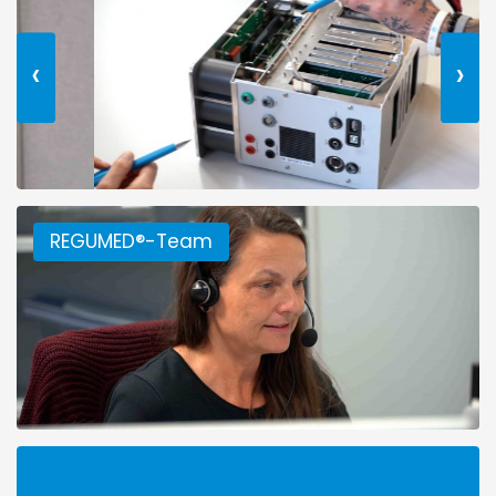
‹
›
REGUMED®-Team