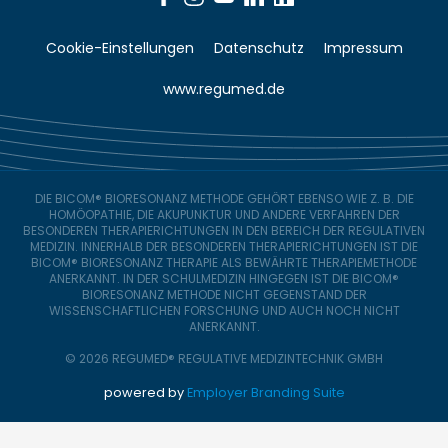
Cookie-Einstellungen
Datenschutz
Impressum
www.regumed.de
DIE BICOM® BIORESONANZ METHODE GEHÖRT EBENSO WIE Z. B. DIE
HOMÖOPATHIE, DIE AKUPUNKTUR UND ANDERE VERFAHREN DER
BESONDEREN THERAPIERICHTUNGEN IN DEN BEREICH DER REGULATIVEN
MEDIZIN. INNERHALB DER BESONDEREN THERAPIERICHTUNGEN IST DIE
BICOM® BIORESONANZ THERAPIE ALS BEWÄHRTE THERAPIEMETHODE
ANERKANNT. IN DER SCHULMEDIZIN HINGEGEN IST DIE BICOM®
BIORESONANZ METHODE NICHT GEGENSTAND DER
WISSENSCHAFTLICHEN FORSCHUNG UND AUCH NOCH NICHT
ANERKANNT.
© 2026 REGUMED® REGULATIVE MEDIZINTECHNIK GMBH
powered by
Employer Branding Suite